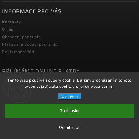
INFORMACE PRO VÁS
Kontakty
O nás
Obchodní podmínky
Platební a dodací podmínky
Reklamační řád
PŘIJÍMÁME ONLINE PLATBY
Tento web používá soubory cookie. Dalším procházením tohoto
webu vyjadřujete souhlas s jejich používáním.
Nastavení
Copyright 2026
2J2K.CZ
. Všechna práva vyhrazena.
Souhlasím
Vytvořil
Shoptet
| Design
Shoptak.cz.
Odmítnout