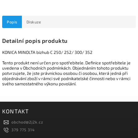
Popis
Diskuze
Detailní popis produktu
KONICA MINOLTA bizhub C 250/ 252/ 300/ 352
Tento produkt není určen pro spotřebitele. Definice spotřebitele je
uvedena v Obchodních podmínkách. Objednáním tohoto produktu
potvrzujete, že jste právnickou osobou či osobou, která jedná při
objednávání zboží v rámci své podnikatelské činnosti nebo v rámci
svého samostatného výkonu povolání.
KONTAKT
obchod
@
2j2k.cz
379 775 314