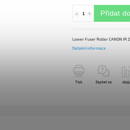
Přidat d
Lower Fuser Roller CANON IR 
Detailní informace
Tisk
Zeptat se
Hlíd