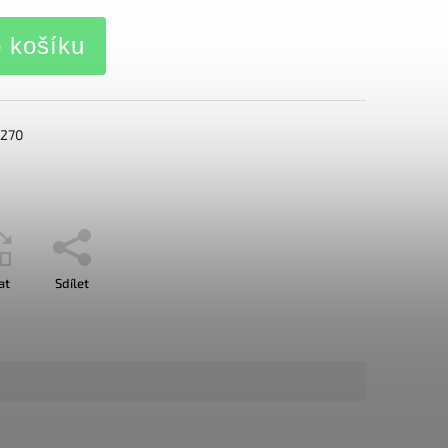
o košíku
2270
at
Sdílet