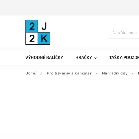
VÝHODNÉ BALÍČKY
HRAČKY
TAŠKY, POUZD
Domů
/
Pro tiskárny a kancelář
/
Náhradní díly
/