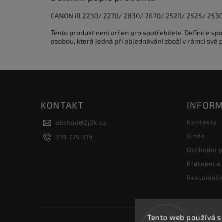
CANON iR 2230/ 2270/ 2830/ 2870/ 2520/ 2525/ 253
Tento produkt není určen pro spotřebitele. Definice s
osobou, která jedná při objednávání zboží v rámci své
KONTAKT
INFORM
Kontakty
obchod
@
2j2k.cz
O nás
379 775 314
Obchodní 
Platební a
Reklamačn
Tento web používá s