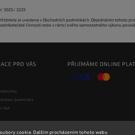
0/ 3025/ 3225
potřebitele je uvedena v Obchodních podmínkách. Objednáním tohoto pro
 podnikatelské činnosti nebo v rámci svého samostatného výkonu povolá
ACE PRO VÁS
PŘIJÍMÁME ONLINE PLA
podmínky
 dodací podmínky
í řád
oubory cookie. Dalším procházením tohoto webu