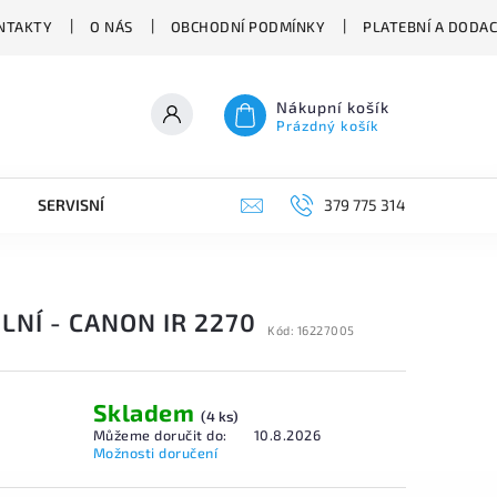
NTAKTY
O NÁS
OBCHODNÍ PODMÍNKY
PLATEBNÍ A DODA
Nákupní košík
Prázdný košík
SERVISNÍ VYSAVAČE
379 775 314
LNÍ - CANON IR 2270
Kód:
16227005
Skladem
(4 ks)
Můžeme doručit do:
10.8.2026
Možnosti doručení