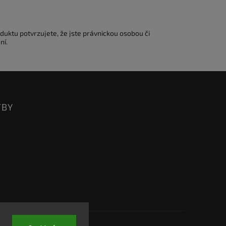
duktu potvrzujete, že jste právnickou osobou či
ní.
TBY