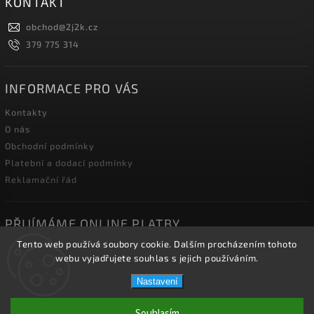
KONTAKT
obchod
@
2j2k.cz
379 775 314
INFORMACE PRO VÁS
Kontakty
O nás
Obchodní podmínky
Platební a dodací podmínky
Reklamační řád
PŘIJÍMÁME ONLINE PLATBY
Tento web používá soubory cookie. Dalším procházením tohoto
webu vyjadřujete souhlas s jejich používáním.
Nastavení
Copyright 2026
2J2K.CZ
. Všechna práva vyhrazena.
Souhlasím