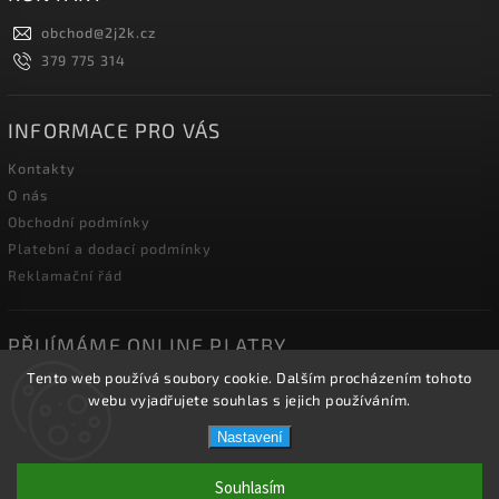
obchod
@
2j2k.cz
379 775 314
INFORMACE PRO VÁS
Kontakty
O nás
Obchodní podmínky
Platební a dodací podmínky
Reklamační řád
PŘIJÍMÁME ONLINE PLATBY
Tento web používá soubory cookie. Dalším procházením tohoto
webu vyjadřujete souhlas s jejich používáním.
Nastavení
Copyright 2026
2J2K.CZ
. Všechna práva vyhrazena.
Souhlasím