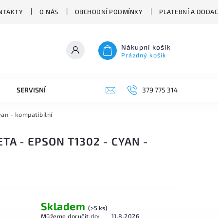
NTAKTY
O NÁS
OBCHODNÍ PODMÍNKY
PLATEBNÍ A DODA
Nákupní košík
Prázdný košík
SERVISNÍ VYSAVAČE
379 775 314
an - kompatibilní
TA - EPSON T1302 - CYAN -
Skladem
(>5 ks)
Můžeme doručit do:
11.8.2026