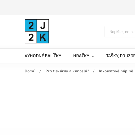
VÝHODNÉ BALÍČKY
HRAČKY
TAŠKY, POUZD
Domů
/
Pro tiskárny a kancelář
/
Inkoustové náplně