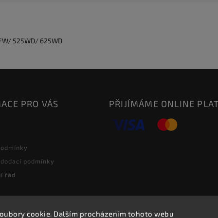
20FW/ 525WD/ 625WD
ACE PRO VÁS
PŘIJÍMÁME ONLINE PLA
podmínky
 dodací podmínky
í řád
oubory cookie. Dalším procházením tohoto webu