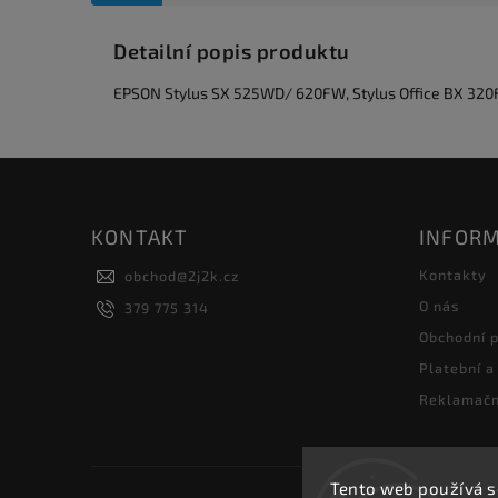
Detailní popis produktu
EPSON Stylus SX 525WD/ 620FW, Stylus Office BX 3
KONTAKT
INFORM
Kontakty
obchod
@
2j2k.cz
O nás
379 775 314
Obchodní 
Platební a
Reklamačn
Tento web používá s