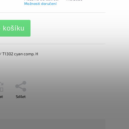
Možnosti doručení
o košíku
/ T1302 cyan comp. H
at
Sdílet