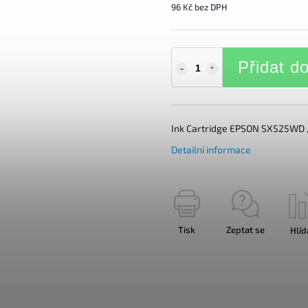
96 Kč bez DPH
Přidat d
Ink Cartridge EPSON SX525WD 
Detailní informace
Tisk
Zeptat se
Hlíd