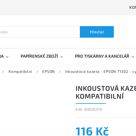
KO
Hledat
RA
PAPÍRENSKÉ ZBOŽÍ
PRO TISKÁRNY A KANCELÁŘ
/
Kompatibilní
/
EPSON
/
Inkoustová kazeta - EPSON T1302 - cy
INKOUSTOVÁ KAZE
KOMPATIBILNÍ
Kód:
32052537H
116 Kč