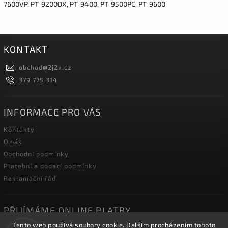
7600VP, PT-9200DX, PT-9400, PT-9500PC, PT-9600
KONTAKT
obchod
@
2j2k.cz
379 775 314
INFORMACE PRO VÁS
Kontakty
O nás
Obchodní podmínky
Platební a dodací podmínky
Reklamační řád
PŘIJÍMÁME ONLINE PLATBY
Tento web používá soubory cookie. Dalším procházením tohoto