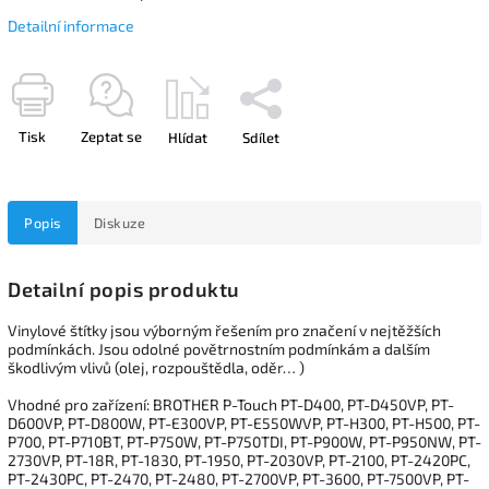
Detailní informace
Tisk
Zeptat se
Hlídat
Sdílet
Popis
Diskuze
Detailní popis produktu
Vinylové štítky jsou výborným řešením pro značení v nejtěžších
podmínkách. Jsou odolné povětrnostním podmínkám a dalším
škodlivým vlivů (olej, rozpouštědla, oděr… )
Vhodné pro zařízení: BROTHER P-Touch PT-D400, PT-D450VP, PT-
D600VP, PT-D800W, PT-E300VP, PT-E550WVP, PT-H300, PT-H500, PT-
P700, PT-P710BT, PT-P750W, PT-P750TDI, PT-P900W, PT-P950NW, PT-
2730VP, PT-18R, PT-1830, PT-1950, PT-2030VP, PT-2100, PT-2420PC,
PT-2430PC, PT-2470, PT-2480, PT-2700VP, PT-3600, PT-7500VP, PT-