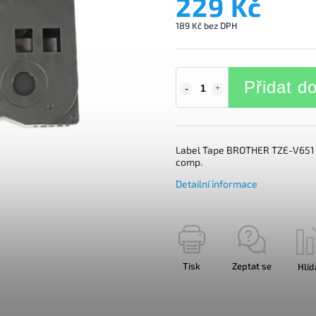
229 Kč
189 Kč bez DPH
Přidat d
Label Tape BROTHER TZE-V651 /
comp.
Detailní informace
Tisk
Zeptat se
Hlíd