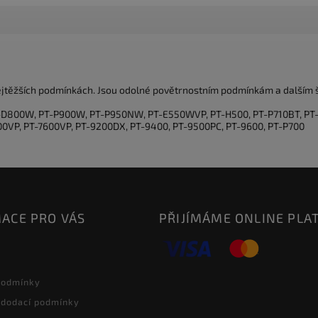
ejtěžších podmínkách. Jsou odolné povětrnostním podmínkám a dalším šk
T-D800W, PT-P900W, PT-P950NW, PT-E550WVP, PT-H500, PT-P710BT, PT-
00VP, PT-7600VP, PT-9200DX, PT-9400, PT-9500PC, PT-9600, PT-P700
ACE PRO VÁS
PŘIJÍMÁME ONLINE PLA
podmínky
 dodací podmínky