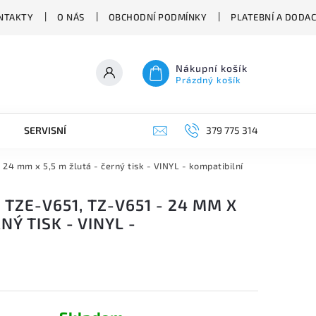
NTAKTY
O NÁS
OBCHODNÍ PODMÍNKY
PLATEBNÍ A DODA
Nákupní košík
Prázdný košík
SERVISNÍ VYSAVAČE
379 775 314
4 mm x 5,5 m žlutá - černý tisk - VINYL - kompatibilní
 TZE-V651, TZ-V651 - 24 MM X
NÝ TISK - VINYL -