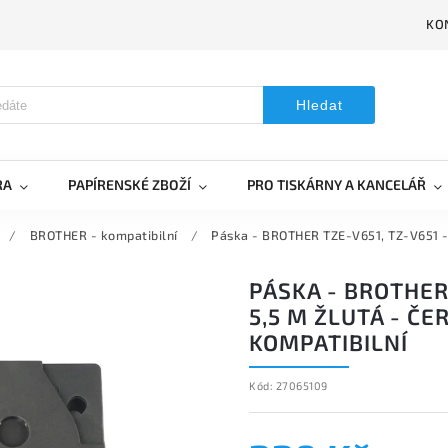
KO
Hledat
RA
PAPÍRENSKÉ ZBOŽÍ
PRO TISKÁRNY A KANCELÁŘ
/
BROTHER - kompatibilní
/
Páska - BROTHER TZE-V651, TZ-V651 - 2
PÁSKA - BROTHER
5,5 M ŽLUTÁ - ČER
KOMPATIBILNÍ
Kód:
27065109