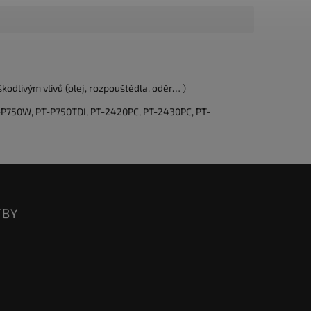
odlivým vlivů (olej, rozpouštědla, oděr… )
P750W, PT-P750TDI, PT-2420PC, PT-2430PC, PT-
TBY