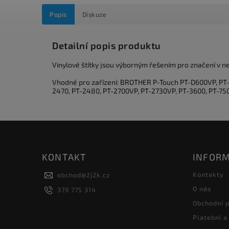
Popis
Diskuze
Detailní popis produktu
Vinylové štítky jsou výborným řešením pro značení v n
Vhodné pro zařízení: BROTHER P-Touch PT-D600VP, P
2470, PT-2480, PT-2700VP, PT-2730VP, PT-3600, PT-75
KONTAKT
INFORM
Kontakty
obchod
@
2j2k.cz
O nás
379 775 314
Obchodní 
Platební a