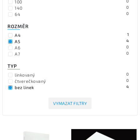
0
100
0
140
0
64
ROZMĚR
1
A4
4
A5
0
A6
0
A7
TYP
0
linkovaný
0
čtverečkovaný
4
bez linek
VYMAZAT FILTRY