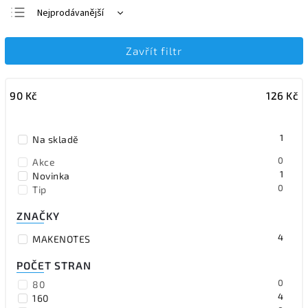
Nejprodávanější
Nejlevnější
Zavřít filtr
Nejdražší
Abecedně
90
Kč
126
Kč
1
Na skladě
0
Akce
1
Novinka
0
Tip
ZNAČKY
4
MAKENOTES
POČET STRAN
0
80
4
160