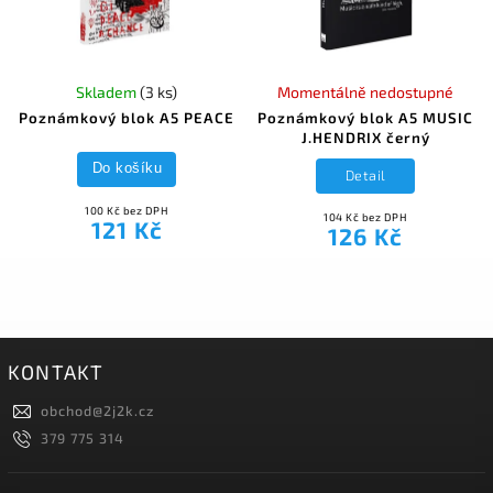
Skladem
(3 ks)
Momentálně nedostupné
Poznámkový blok A5 PEACE
Poznámkový blok A5 MUSIC
J.HENDRIX černý
Do košíku
Detail
100 Kč bez DPH
104 Kč bez DPH
121 Kč
126 Kč
KONTAKT
obchod
@
2j2k.cz
379 775 314