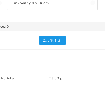
linkovaný 9 x 14 cm
ecedně
Zavřít filtr
0
Novinka
Tip