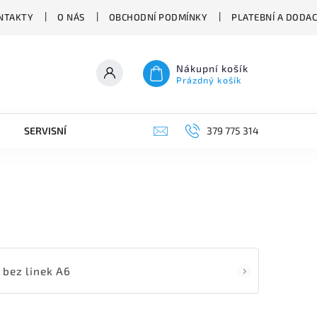
NTAKTY
O NÁS
OBCHODNÍ PODMÍNKY
PLATEBNÍ A DODA
Nákupní košík
Prázdný košík
SERVISNÍ VYSAVAČE
379 775 314
bez linek A6