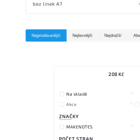
bez linek A7
Nejprodávanější
Nejlevnější
Nejdražší
Ab
208
Kč
3
Na skladě
0
Akce
ZNAČKY
3
MAKENOTES
POČET STRAN