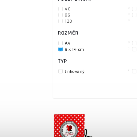
0
40
0
96
0
120
ROZMĚR
8
A4
3
9 x 14 cm
TYP
2
linkovaný