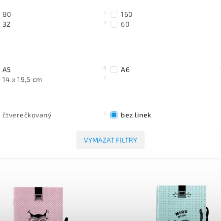
0
80
160
3
32
60
18
A5
A6
0
14 x 19,5 cm
0
čtverečkovaný
bez linek
VYMAZAT FILTRY