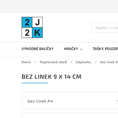
VÝHODNÉ BALÍČKY
HRAČKY
TAŠKY, POUZD
Domů
/
Papírenské zboží
/
Zápisníky
/
bez linek 9
BEZ LINEK 9 X 14 CM
bez linek A4